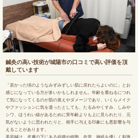
鍼灸の高い技術が城陽市の口コミで高い評価を頂
戴しています
「若かった頃のようなみずみずしい肌に戻れたらよいのに」とお
感じになっている方が多いかもしれません。年齢を重ねるにつれ
て気になってくるのが肌の衰えやダメージであり、いくらメイク
やファッションに気を遣ったとしても、たるみやくすみ、しみや
シワ、ほうれい線があるために実年齢よりも上に見られたり、元
気がないように思われたりと、相手に与える印象にも悪影響を与
えることがあります。
美容鍼は、皮膚の下にある組織や細胞、血管、神経を優しく刺激