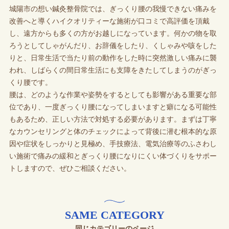
城陽市の想い鍼灸整骨院では、ぎっくり腰の我慢できない痛みを
改善へと導くハイクオリティーな施術が口コミで高評価を頂戴
し、遠方からも多くの方がお越しになっています。何かの物を取
ろうとしてしゃがんだり、お辞儀をしたり、くしゃみや咳をした
りと、日常生活で当たり前の動作をした時に突然激しい痛みに襲
われ、しばらくの間日常生活にも支障をきたしてしまうのがぎっ
くり腰です。
腰は、どのような作業や姿勢をするとしても影響がある重要な部
位であり、一度ぎっくり腰になってしまいますと癖になる可能性
もあるため、正しい方法で対処する必要があります。まずは丁寧
なカウンセリングと体のチェックによって背後に潜む根本的な原
因や症状をしっかりと見極め、手技療法、電気治療等のふさわし
い施術で痛みの緩和とぎっくり腰になりにくい体づくりをサポー
トしますので、ぜひご相談ください。
SAME CATEGORY
同じカテゴリーのページ