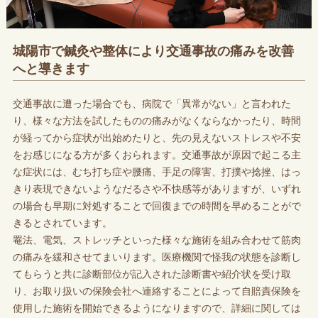
城陽市で鍼灸や整体により交通事故の痛みを改善
へと導きます
交通事故に遭った場合でも、病院で「異常がない」と言われた
り、様々な方法を試したものの痛みがなくならなかったり、時間
が経ってから症状が出始めたりと、先の見えないストレスや不安
をお感じになる方が多くおられます。交通事故が原因で起こる主
な症状には、むち打ち症や腰痛、手足の障害、打撲や捻挫、はっ
きり表現できないようなだるさや不快感等がありますが、いずれ
の場合も早期に対処することで回復までの時間を早めることがで
きるとされています。
罨法、電気、ストレッチといった様々な施術を組み合わせて筋肉
の痛みを緩和させてまいります。医療機関で怪我の状態を診断し
てもらうと共に診断部位が記入された診断書や紹介状を受け取
り、お取り扱いの保険会社へ連絡することによって自賠責保険を
使用した施術を開始できるようになりますので、詳細に関しては