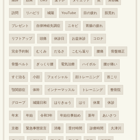
痛み
効果
EMS
楽トレ
ダイエット
灸
美容鍼
訪問
リハビリ
城陽
YouTube
目の疲れ
肌荒れ
プレゼント
自律神経失調症
ニキビ
胃腸の疲れ
リフトアップ
頭痛
休診日
お盆休診
コロナ
完全予約制
むくみ
だるさ
こむら返り
腰痛
骨盤矯正
骨盤ベルト
ぎっくり腰
電気治療
ハイボル
腰が痛い
すぐ治る
小顔
フェイシャル
顔トレーニング
首こり
顎関節症
体幹
インナーマッスル
トレーニング
整骨院
グローブ
城陽日和
はりきゅう
はり
休業
休診
年末
年始
令和3年
年始仕事始め
新年
あいさつ
京都
緊急事態宣言
消毒
受付時間
診療時間
久津川