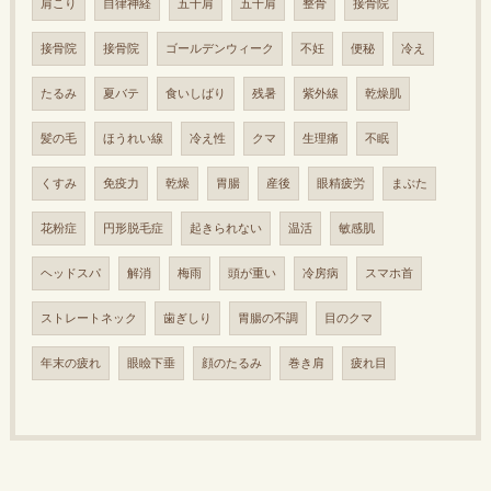
肩こり
自律神経
五十肩
五十肩
整骨
接骨院
接骨院
接骨院
ゴールデンウィーク
不妊
便秘
冷え
たるみ
夏バテ
食いしばり
残暑
紫外線
乾燥肌
髪の毛
ほうれい線
冷え性
クマ
生理痛
不眠
くすみ
免疫力
乾燥
胃腸
産後
眼精疲労
まぶた
花粉症
円形脱毛症
起きられない
温活
敏感肌
ヘッドスパ
解消
梅雨
頭が重い
冷房病
スマホ首
ストレートネック
歯ぎしり
胃腸の不調
目のクマ
年末の疲れ
眼瞼下垂
顔のたるみ
巻き肩
疲れ目