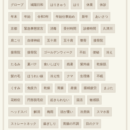
グローブ
城陽日和
はりきゅう
はり
休業
休診
年末
年始
令和3年
年始仕事始め
新年
あいさつ
京都
緊急事態宣言
消毒
受付時間
診療時間
久津川
肩こり
自律神経
五十肩
五十肩
整骨
接骨院
接骨院
接骨院
ゴールデンウィーク
不妊
便秘
冷え
たるみ
夏バテ
食いしばり
残暑
紫外線
乾燥肌
髪の毛
ほうれい線
冷え性
クマ
生理痛
不眠
くすみ
免疫力
乾燥
胃腸
産後
眼精疲労
まぶた
花粉症
円形脱毛症
起きられない
温活
敏感肌
ヘッドスパ
解消
梅雨
頭が重い
冷房病
スマホ首
ストレートネック
歯ぎしり
胃腸の不調
目のクマ