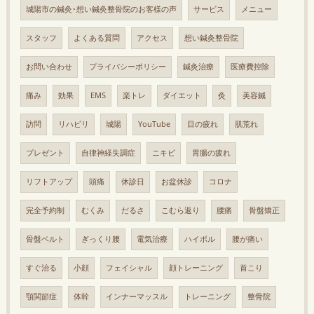
城陽市の鍼灸･想い鍼灸整骨院のお客様の声
サービス
メニュー
スタッフ
よくある質問
アクセス
想い鍼灸整骨院
お問い合わせ
プライバシーポリシー
鍼灸治療
医療費控除
痛み
効果
EMS
楽トレ
ダイエット
灸
美容鍼
訪問
リハビリ
城陽
YouTube
目の疲れ
肌荒れ
プレゼント
自律神経失調症
ニキビ
胃腸の疲れ
リフトアップ
頭痛
休診日
お盆休診
コロナ
完全予約制
むくみ
だるさ
こむら返り
腰痛
骨盤矯正
骨盤ベルト
ぎっくり腰
電気治療
ハイボル
腰が痛い
すぐ治る
小顔
フェイシャル
顔トレーニング
首こり
顎関節症
体幹
インナーマッスル
トレーニング
整骨院