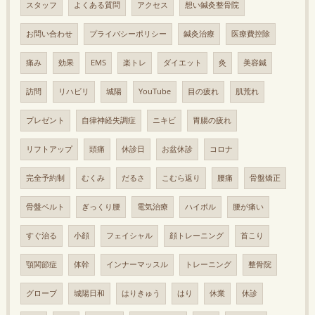
スタッフ
よくある質問
アクセス
想い鍼灸整骨院
お問い合わせ
プライバシーポリシー
鍼灸治療
医療費控除
痛み
効果
EMS
楽トレ
ダイエット
灸
美容鍼
訪問
リハビリ
城陽
YouTube
目の疲れ
肌荒れ
プレゼント
自律神経失調症
ニキビ
胃腸の疲れ
リフトアップ
頭痛
休診日
お盆休診
コロナ
完全予約制
むくみ
だるさ
こむら返り
腰痛
骨盤矯正
骨盤ベルト
ぎっくり腰
電気治療
ハイボル
腰が痛い
すぐ治る
小顔
フェイシャル
顔トレーニング
首こり
顎関節症
体幹
インナーマッスル
トレーニング
整骨院
グローブ
城陽日和
はりきゅう
はり
休業
休診