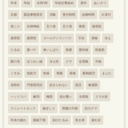
年末
年始
令和3年
年始仕事始め
新年
あいさつ
京都
緊急事態宣言
消毒
受付時間
診療時間
久津川
肩こり
自律神経
五十肩
五十肩
整骨
接骨院
接骨院
接骨院
ゴールデンウィーク
不妊
便秘
冷え
たるみ
夏バテ
食いしばり
残暑
紫外線
乾燥肌
髪の毛
ほうれい線
冷え性
クマ
生理痛
不眠
くすみ
免疫力
乾燥
胃腸
産後
眼精疲労
まぶた
花粉症
円形脱毛症
起きられない
温活
敏感肌
ヘッドスパ
解消
梅雨
頭が重い
冷房病
スマホ首
ストレートネック
歯ぎしり
胃腸の不調
目のクマ
年末の疲れ
眼瞼下垂
顔のたるみ
巻き肩
疲れ目