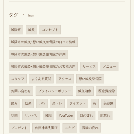
タグ
Tags
城陽市
鍼灸
コンセプト
城陽市の鍼灸･想い鍼灸整骨院の口コミ情報
城陽市の鍼灸･想い鍼灸整骨院の評判
城陽市の鍼灸･想い鍼灸整骨院のお客様の声
サービス
メニュー
スタッフ
よくある質問
アクセス
想い鍼灸整骨院
お問い合わせ
プライバシーポリシー
鍼灸治療
医療費控除
痛み
効果
EMS
楽トレ
ダイエット
灸
美容鍼
訪問
リハビリ
城陽
YouTube
目の疲れ
肌荒れ
プレゼント
自律神経失調症
ニキビ
胃腸の疲れ