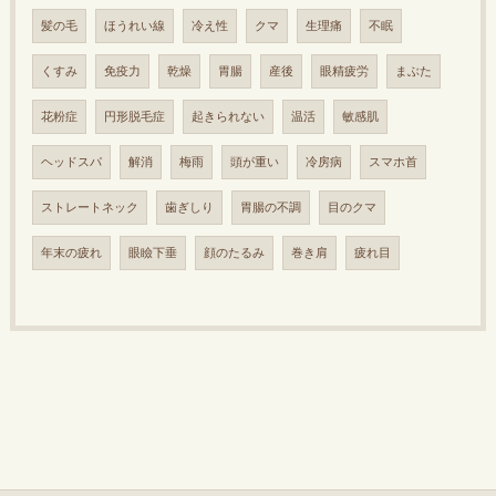
髪の毛
ほうれい線
冷え性
クマ
生理痛
不眠
くすみ
免疫力
乾燥
胃腸
産後
眼精疲労
まぶた
花粉症
円形脱毛症
起きられない
温活
敏感肌
ヘッドスパ
解消
梅雨
頭が重い
冷房病
スマホ首
ストレートネック
歯ぎしり
胃腸の不調
目のクマ
年末の疲れ
眼瞼下垂
顔のたるみ
巻き肩
疲れ目