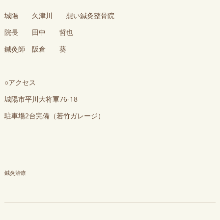
城陽 久津川 想い鍼灸整骨院
院長 田中 哲也
鍼灸師 阪倉 葵
○アクセス
城陽市平川大将軍76-18
駐車場2台完備（若竹ガレージ）
鍼灸治療