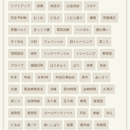
リフトアップ
頭痛
休診日
お盆休診
コロナ
完全予約制
むくみ
だるさ
こむら返り
腰痛
骨盤矯正
骨盤ベルト
ぎっくり腰
電気治療
ハイボル
腰が痛い
すぐ治る
小顔
フェイシャル
顔トレーニング
首こり
顎関節症
体幹
インナーマッスル
トレーニング
整骨院
グローブ
城陽日和
はりきゅう
はり
休業
休診
年末
年始
令和3年
年始仕事始め
新年
あいさつ
京都
緊急事態宣言
消毒
受付時間
診療時間
久津川
肩こり
自律神経
五十肩
五十肩
整骨
接骨院
接骨院
接骨院
ゴールデンウィーク
不妊
便秘
冷え
たるみ
夏バテ
食いしばり
残暑
紫外線
乾燥肌