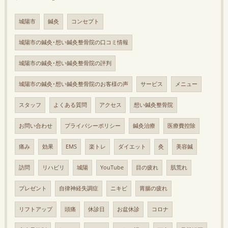
城陽市
鍼灸
コンセプト
城陽市の鍼灸･想い鍼灸整骨院の口コミ情報
城陽市の鍼灸･想い鍼灸整骨院の評判
城陽市の鍼灸･想い鍼灸整骨院のお客様の声
サービス
メニュー
スタッフ
よくある質問
アクセス
想い鍼灸整骨院
お問い合わせ
プライバシーポリシー
鍼灸治療
医療費控除
痛み
効果
EMS
楽トレ
ダイエット
灸
美容鍼
訪問
リハビリ
城陽
YouTube
目の疲れ
肌荒れ
プレゼント
自律神経失調症
ニキビ
胃腸の疲れ
リフトアップ
頭痛
休診日
お盆休診
コロナ