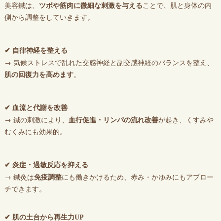
美容鍼は、
ツボや筋肉に微細な刺激を与える
ことで、肌と身体の内
側から調整をしていきます。
✔ 自律神経を整える
→ 気候ストレスで乱れた交感神経と副交感神経のバランスを整え、
肌の回復力を高めます
。
✔ 血流と代謝を改善
→ 鍼の刺激により、
血行促進・リンパの流れ改善
が起き、くすみや
むくみにも効果的。
✔ 炎症・過敏反応を抑える
→ 鍼灸は
免疫調整
にも働きかけるため、赤み・かゆみにもアプロー
チできます。
✔ 肌の土台から再生力UP