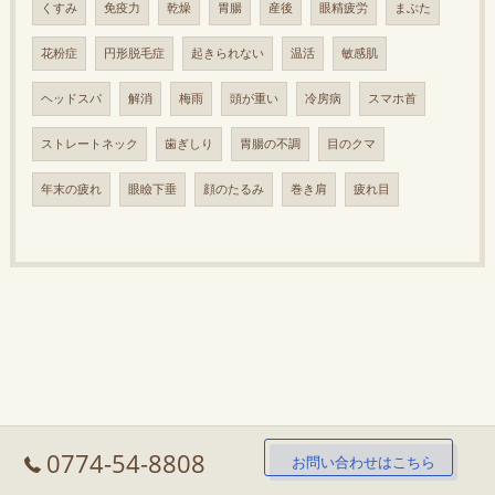
くすみ
免疫力
乾燥
胃腸
産後
眼精疲労
まぶた
花粉症
円形脱毛症
起きられない
温活
敏感肌
ヘッドスパ
解消
梅雨
頭が重い
冷房病
スマホ首
ストレートネック
歯ぎしり
胃腸の不調
目のクマ
年末の疲れ
眼瞼下垂
顔のたるみ
巻き肩
疲れ目
0774-54-8808
お問い合わせはこちら