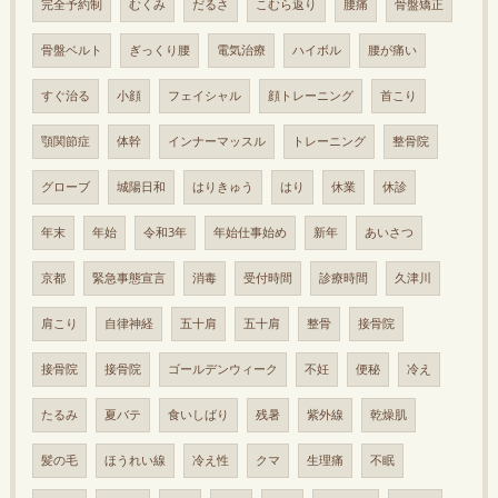
完全予約制
むくみ
だるさ
こむら返り
腰痛
骨盤矯正
骨盤ベルト
ぎっくり腰
電気治療
ハイボル
腰が痛い
すぐ治る
小顔
フェイシャル
顔トレーニング
首こり
顎関節症
体幹
インナーマッスル
トレーニング
整骨院
グローブ
城陽日和
はりきゅう
はり
休業
休診
年末
年始
令和3年
年始仕事始め
新年
あいさつ
京都
緊急事態宣言
消毒
受付時間
診療時間
久津川
肩こり
自律神経
五十肩
五十肩
整骨
接骨院
接骨院
接骨院
ゴールデンウィーク
不妊
便秘
冷え
たるみ
夏バテ
食いしばり
残暑
紫外線
乾燥肌
髪の毛
ほうれい線
冷え性
クマ
生理痛
不眠