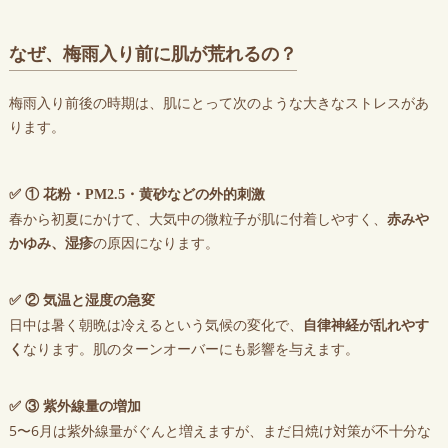
なぜ、梅雨入り前に肌が荒れるの？
梅雨入り前後の時期は、肌にとって次のような大きなストレスがあ
ります。
✅ ① 花粉・PM2.5・黄砂などの外的刺激
春から初夏にかけて、大気中の微粒子が肌に付着しやすく、
赤みや
かゆみ、湿疹
の原因になります。
✅ ② 気温と湿度の急変
日中は暑く朝晩は冷えるという気候の変化で、
自律神経が乱れやす
く
なります。肌のターンオーバーにも影響を与えます。
✅ ③ 紫外線量の増加
5〜6月は紫外線量がぐんと増えますが、まだ日焼け対策が不十分な