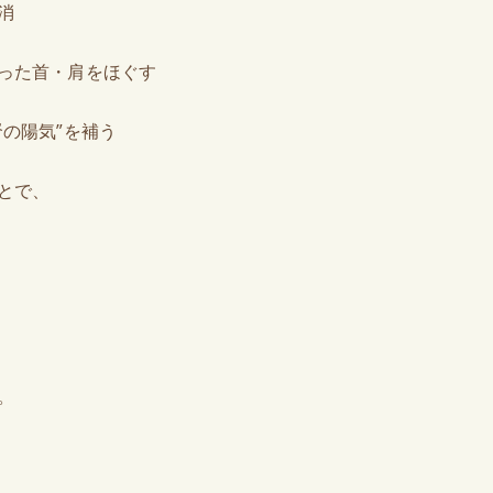
消
った首・肩をほぐす
腎の陽気”を補う
とで、
。