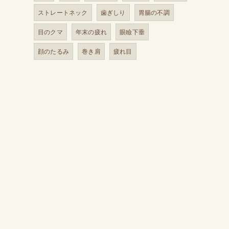
ストレートネック
歯ぎしり
胃腸の不調
目のクマ
年末の疲れ
眼瞼下垂
顔のたるみ
巻き肩
疲れ目