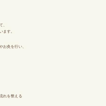
て、
います。
やお灸を行い、
流れを整える