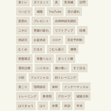
楽トレ
ダイエット
灸
美容鍼
訪問
リハビリ
城陽
YouTube
目の疲れ
肌荒れ
プレゼント
自律神経失調症
ニキビ
胃腸の疲れ
リフトアップ
頭痛
休診日
お盆休診
コロナ
完全予約制
むくみ
だるさ
こむら返り
腰痛
骨盤矯正
骨盤ベルト
ぎっくり腰
電気治療
ハイボル
腰が痛い
すぐ治る
小顔
フェイシャル
顔トレーニング
首こり
顎関節症
体幹
インナーマッスル
トレーニング
整骨院
グローブ
城陽日和
はりきゅう
はり
休業
休診
年末