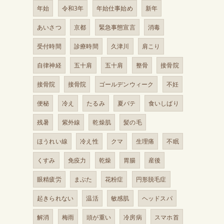
年始
令和3年
年始仕事始め
新年
あいさつ
京都
緊急事態宣言
消毒
受付時間
診療時間
久津川
肩こり
自律神経
五十肩
五十肩
整骨
接骨院
接骨院
接骨院
ゴールデンウィーク
不妊
便秘
冷え
たるみ
夏バテ
食いしばり
残暑
紫外線
乾燥肌
髪の毛
ほうれい線
冷え性
クマ
生理痛
不眠
くすみ
免疫力
乾燥
胃腸
産後
眼精疲労
まぶた
花粉症
円形脱毛症
起きられない
温活
敏感肌
ヘッドスパ
解消
梅雨
頭が重い
冷房病
スマホ首