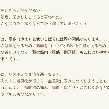
「朝起きると顎がだるい」
「最近、歯ぎしりしてると言われた」
そんなお悩み、寒くなってから増えていませんか？
実は、
寒さ（冷え）と食いしばりには深い関係
があります。
寒さは体を守るために筋肉を“ギュッ”と縮める性質があるため
肩や首だけでなく、
顎の筋肉（咬筋・側頭筋）もこわばりやす
なる
のです。
特に、冬の冷えで血流が悪くなると、
筋肉の中に老廃物が溜まり、無意識に噛みしめてしまうことも
これが続くと、顎関節の痛み・頭痛・肩こり・顔のむくみなど
トラブルにもつながります。