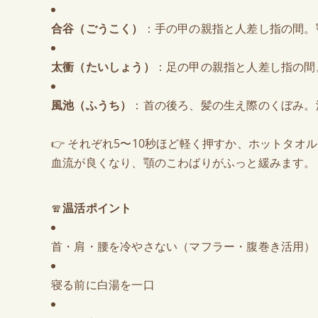
合谷（ごうこく）
：手の甲の親指と人差し指の間。
太衝（たいしょう）
：足の甲の親指と人差し指の間
風池（ふうち）
：首の後ろ、髪の生え際のくぼみ。
👉 それぞれ5〜10秒ほど軽く押すか、ホットタオ
血流が良くなり、顎のこわばりがふっと緩みます。
🧣
温活ポイント
首・肩・腰を冷やさない（マフラー・腹巻き活用）
寝る前に白湯を一口