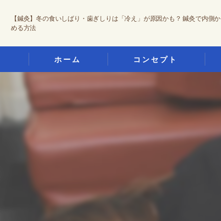
【鍼灸】冬の食いしばり・歯ぎしりは「冷え」が原因かも？ 鍼灸で内側か
める方法
ホーム
コンセプト
城陽市の鍼灸･想い鍼灸整骨院の
ぎ
城陽市の鍼灸･想い鍼灸整骨院の
鍼
城陽市の鍼灸･想い鍼灸整骨院の
交