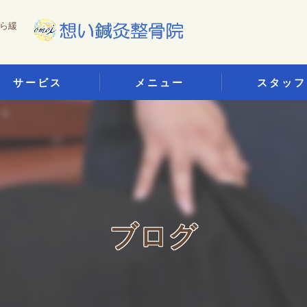
ら緩
サービス
メニュー
スタッフ
口コミ情報
っくり腰治療
評判
灸治療
お客様の声
通事故治療
ブログ