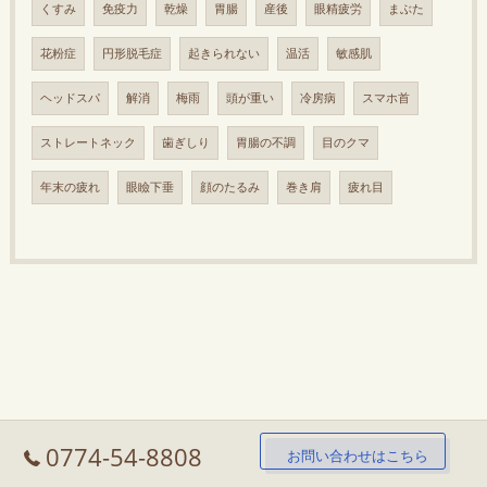
くすみ
免疫力
乾燥
胃腸
産後
眼精疲労
まぶた
花粉症
円形脱毛症
起きられない
温活
敏感肌
ヘッドスパ
解消
梅雨
頭が重い
冷房病
スマホ首
ストレートネック
歯ぎしり
胃腸の不調
目のクマ
年末の疲れ
眼瞼下垂
顔のたるみ
巻き肩
疲れ目
0774-54-8808
お問い合わせはこちら