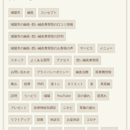
城陽市
鍼灸
コンセプト
城陽市の鍼灸･想い鍼灸整骨院の口コミ情報
城陽市の鍼灸･想い鍼灸整骨院の評判
城陽市の鍼灸･想い鍼灸整骨院のお客様の声
サービス
メニュー
スタッフ
よくある質問
アクセス
想い鍼灸整骨院
お問い合わせ
プライバシーポリシー
鍼灸治療
医療費控除
痛み
効果
EMS
楽トレ
ダイエット
灸
美容鍼
訪問
リハビリ
城陽
YouTube
目の疲れ
肌荒れ
プレゼント
自律神経失調症
ニキビ
胃腸の疲れ
リフトアップ
頭痛
休診日
お盆休診
コロナ