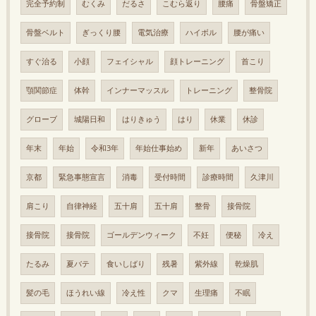
完全予約制
むくみ
だるさ
こむら返り
腰痛
骨盤矯正
骨盤ベルト
ぎっくり腰
電気治療
ハイボル
腰が痛い
すぐ治る
小顔
フェイシャル
顔トレーニング
首こり
顎関節症
体幹
インナーマッスル
トレーニング
整骨院
グローブ
城陽日和
はりきゅう
はり
休業
休診
年末
年始
令和3年
年始仕事始め
新年
あいさつ
京都
緊急事態宣言
消毒
受付時間
診療時間
久津川
肩こり
自律神経
五十肩
五十肩
整骨
接骨院
接骨院
接骨院
ゴールデンウィーク
不妊
便秘
冷え
たるみ
夏バテ
食いしばり
残暑
紫外線
乾燥肌
髪の毛
ほうれい線
冷え性
クマ
生理痛
不眠