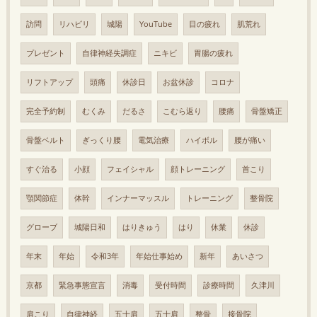
訪問
リハビリ
城陽
YouTube
目の疲れ
肌荒れ
プレゼント
自律神経失調症
ニキビ
胃腸の疲れ
リフトアップ
頭痛
休診日
お盆休診
コロナ
完全予約制
むくみ
だるさ
こむら返り
腰痛
骨盤矯正
骨盤ベルト
ぎっくり腰
電気治療
ハイボル
腰が痛い
すぐ治る
小顔
フェイシャル
顔トレーニング
首こり
顎関節症
体幹
インナーマッスル
トレーニング
整骨院
グローブ
城陽日和
はりきゅう
はり
休業
休診
年末
年始
令和3年
年始仕事始め
新年
あいさつ
京都
緊急事態宣言
消毒
受付時間
診療時間
久津川
肩こり
自律神経
五十肩
五十肩
整骨
接骨院