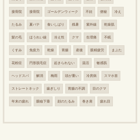
接骨院
接骨院
ゴールデンウィーク
不妊
便秘
冷え
たるみ
夏バテ
食いしばり
残暑
紫外線
乾燥肌
髪の毛
ほうれい線
冷え性
クマ
生理痛
不眠
くすみ
免疫力
乾燥
胃腸
産後
眼精疲労
まぶた
花粉症
円形脱毛症
起きられない
温活
敏感肌
ヘッドスパ
解消
梅雨
頭が重い
冷房病
スマホ首
ストレートネック
歯ぎしり
胃腸の不調
目のクマ
年末の疲れ
眼瞼下垂
顔のたるみ
巻き肩
疲れ目