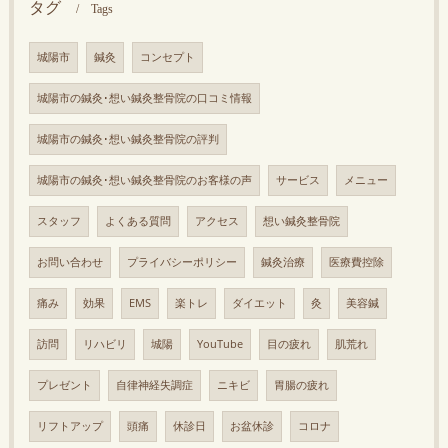
タグ
Tags
城陽市
鍼灸
コンセプト
城陽市の鍼灸･想い鍼灸整骨院の口コミ情報
城陽市の鍼灸･想い鍼灸整骨院の評判
城陽市の鍼灸･想い鍼灸整骨院のお客様の声
サービス
メニュー
スタッフ
よくある質問
アクセス
想い鍼灸整骨院
お問い合わせ
プライバシーポリシー
鍼灸治療
医療費控除
痛み
効果
EMS
楽トレ
ダイエット
灸
美容鍼
訪問
リハビリ
城陽
YouTube
目の疲れ
肌荒れ
プレゼント
自律神経失調症
ニキビ
胃腸の疲れ
リフトアップ
頭痛
休診日
お盆休診
コロナ