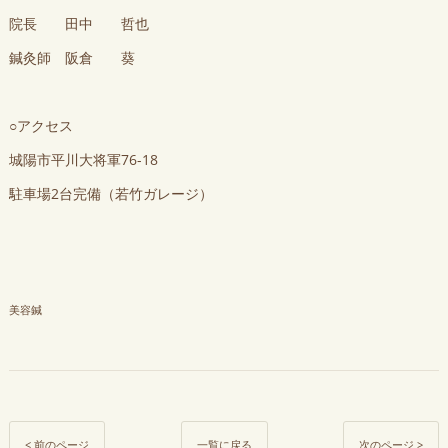
院長 田中 哲也
鍼灸師 阪倉 葵
○アクセス
城陽市平川大将軍76-18
駐車場2台完備（若竹ガレージ）
美容鍼
< 前のページ
一覧に戻る
次のページ >