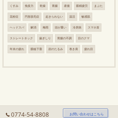
くすみ
免疫力
乾燥
胃腸
産後
眼精疲労
まぶた
花粉症
円形脱毛症
起きられない
温活
敏感肌
ヘッドスパ
解消
梅雨
頭が重い
冷房病
スマホ首
ストレートネック
歯ぎしり
胃腸の不調
目のクマ
年末の疲れ
眼瞼下垂
顔のたるみ
巻き肩
疲れ目
0774-54-8808
お問い合わせはこちら