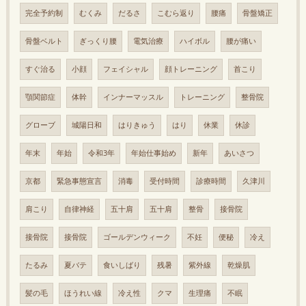
完全予約制
むくみ
だるさ
こむら返り
腰痛
骨盤矯正
骨盤ベルト
ぎっくり腰
電気治療
ハイボル
腰が痛い
すぐ治る
小顔
フェイシャル
顔トレーニング
首こり
顎関節症
体幹
インナーマッスル
トレーニング
整骨院
グローブ
城陽日和
はりきゅう
はり
休業
休診
年末
年始
令和3年
年始仕事始め
新年
あいさつ
京都
緊急事態宣言
消毒
受付時間
診療時間
久津川
肩こり
自律神経
五十肩
五十肩
整骨
接骨院
接骨院
接骨院
ゴールデンウィーク
不妊
便秘
冷え
たるみ
夏バテ
食いしばり
残暑
紫外線
乾燥肌
髪の毛
ほうれい線
冷え性
クマ
生理痛
不眠