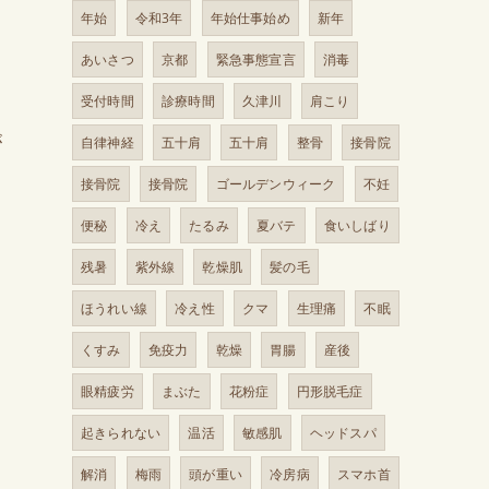
年始
令和3年
年始仕事始め
新年
あいさつ
京都
緊急事態宣言
消毒
受付時間
診療時間
久津川
肩こり
が
自律神経
五十肩
五十肩
整骨
接骨院
接骨院
接骨院
ゴールデンウィーク
不妊
便秘
冷え
たるみ
夏バテ
食いしばり
残暑
紫外線
乾燥肌
髪の毛
ほうれい線
冷え性
クマ
生理痛
不眠
くすみ
免疫力
乾燥
胃腸
産後
眼精疲労
まぶた
花粉症
円形脱毛症
起きられない
温活
敏感肌
ヘッドスパ
り
解消
梅雨
頭が重い
冷房病
スマホ首