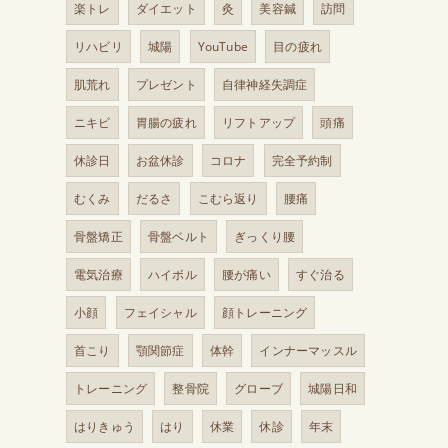
楽トレ
ダイエット
灸
美容鍼
訪問
リハビリ
城陽
YouTube
目の疲れ
肌荒れ
プレゼント
自律神経失調症
ニキビ
胃腸の疲れ
リフトアップ
頭痛
休診日
お盆休診
コロナ
完全予約制
むくみ
だるさ
こむら返り
腰痛
骨盤矯正
骨盤ベルト
ぎっくり腰
電気治療
ハイボル
腰が痛い
すぐ治る
小顔
フェイシャル
顔トレーニング
首こり
顎関節症
体幹
インナーマッスル
トレーニング
整骨院
グローブ
城陽日和
はりきゅう
はり
休業
休診
年末