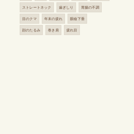
ストレートネック
歯ぎしり
胃腸の不調
目のクマ
年末の疲れ
眼瞼下垂
顔のたるみ
巻き肩
疲れ目