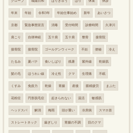
グローブ
城陽日和
はりきゅう
はり
休業
休診
年末
年始
令和3年
年始仕事始め
新年
あいさつ
京都
緊急事態宣言
消毒
受付時間
診療時間
久津川
肩こり
自律神経
五十肩
五十肩
整骨
接骨院
接骨院
接骨院
ゴールデンウィーク
不妊
便秘
冷え
たるみ
夏バテ
食いしばり
残暑
紫外線
乾燥肌
髪の毛
ほうれい線
冷え性
クマ
生理痛
不眠
くすみ
免疫力
乾燥
胃腸
産後
眼精疲労
まぶた
花粉症
円形脱毛症
起きられない
温活
敏感肌
ヘッドスパ
解消
梅雨
頭が重い
冷房病
スマホ首
ストレートネック
歯ぎしり
胃腸の不調
目のクマ