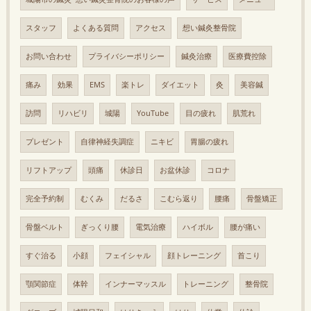
スタッフ
よくある質問
アクセス
想い鍼灸整骨院
お問い合わせ
プライバシーポリシー
鍼灸治療
医療費控除
痛み
効果
EMS
楽トレ
ダイエット
灸
美容鍼
訪問
リハビリ
城陽
YouTube
目の疲れ
肌荒れ
プレゼント
自律神経失調症
ニキビ
胃腸の疲れ
リフトアップ
頭痛
休診日
お盆休診
コロナ
完全予約制
むくみ
だるさ
こむら返り
腰痛
骨盤矯正
骨盤ベルト
ぎっくり腰
電気治療
ハイボル
腰が痛い
すぐ治る
小顔
フェイシャル
顔トレーニング
首こり
顎関節症
体幹
インナーマッスル
トレーニング
整骨院